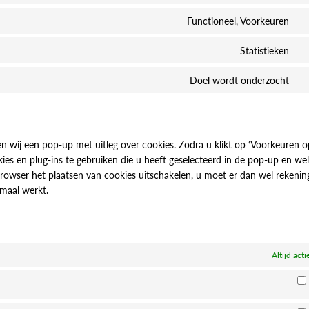
to
Functioneel, Voorkeuren
se
Co
go
to
Statistieken
re
se
Co
wo
to
Doel wordt onderzocht
se
Co
go
to
an
se
di
n wij een pop-up met uitleg over cookies. Zodra u klikt op ‘Voorkeuren o
s en plug-ins te gebruiken die u heeft geselecteerd in de pop-up en wel
rowser het plaatsen van cookies uitschakelen, u moet er dan wel rekeni
imaal werkt.
Altijd acti