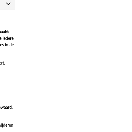
Marketing
paalde
e iedere
es in de
rt,
ewaard.
wijderen