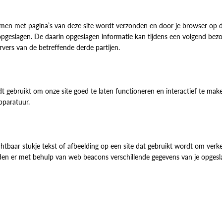
amen met pagina’s van deze site wordt verzonden en door je browser op 
opgeslagen. De daarin opgeslagen informatie kan tijdens een volgend bez
vers van de betreffende derde partijen.
t gebruikt om onze site goed te laten functioneren en interactief te mak
pparatuur.
chtbaar stukje tekst of afbeelding op een site dat gebruikt wordt om verk
rden er met behulp van web beacons verschillende gegevens van je opgesl