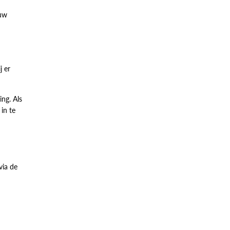
 uw
j er
ng. Als
in te
via de