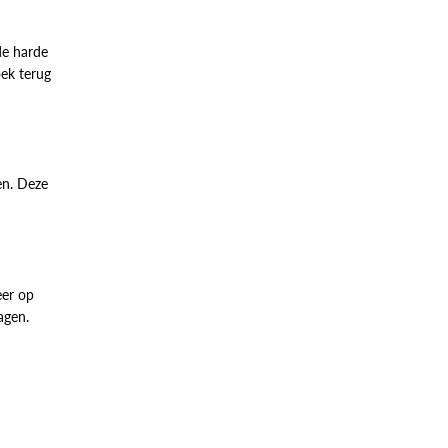
de harde
oek terug
en. Deze
eer op
agen.