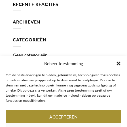
RECENTE REACTIES
ARCHIEVEN
CATEGORIEËN
Geen categorieën
Beheer toestemming
META
Om de beste ervaringen te bieden, gebruiken wij technologieën zoals cookies
om informatie over je apparaat op te slaan en/of te raadplegen. Door in te
Login
stemmen met deze technologieën kunnen wij gegevens zoals surfgedrag of
unieke ID's op deze site verwerken. Als je geen toestemming geeft of uw
toestemming intrekt, kan dit een nadelige invloed hebben op bepaalde
Berichten feed
functies en mogelijkheden.
Reacties feed
ACCEPTEREN
WordPress.org